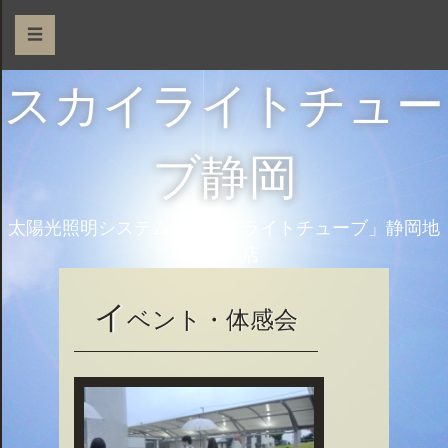
☰
スカイライトチュー
ブ静岡
太陽光照明システム「スカイライトチューブ」静岡地
区特約店
イ
ベント・体感会